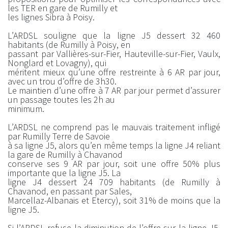
les TER en gare de Rumilly et
les lignes Sibra à Poisy.
L’ARDSL souligne que la ligne J5 dessert 32 460
habitants (de Rumilly à Poisy, en
passant par Vallières-sur-Fier, Hauteville-sur-Fier, Vaulx,
Nonglard et Lovagny), qui
méritent mieux qu’une offre restreinte à 6 AR par jour,
avec un trou d’offre de 3h30.
Le maintien d’une offre à 7 AR par jour permet d’assurer
un passage toutes les 2h au
minimum.
L’ARDSL ne comprend pas le mauvais traitement infligé
par Rumilly Terre de Savoie
à sa ligne J5, alors qu’en même temps la ligne J4 reliant
la gare de Rumilly à Chavanod
conserve ses 9 AR par jour, soit une offre 50% plus
importante que la ligne J5. La
ligne J4 dessert 24 709 habitants (de Rumilly à
Chavanod, en passant par Sales,
Marcellaz-Albanais et Etercy), soit 31% de moins que la
ligne J5.
Si l’ARDSL refuse la diminution de l’offre sur la ligne J5,