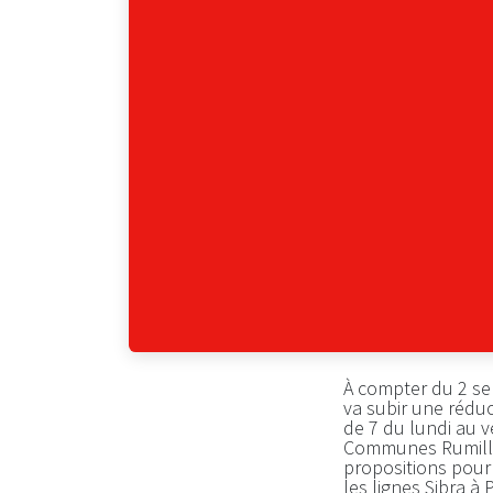
À compter du 2 sep
va subir une réduct
de 7 du lundi au 
Communes Rumilly 
propositions pour
les lignes Sibra à 