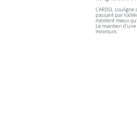
L’ARDSL souligne q
passant par Valliè
méritent mieux qu’
Le maintien d’une 
minimum.
L’ARDSL ne compren
à sa ligne J5, alo
conserve ses 9 AR 
ligne J4 dessert 2
Marcellaz-Albanais
Si l’ARDSL refuse 
l’ajout de la des
septembre. Les hab
en commun, permet
Vaulx de la ligne J
in
Communiqués de