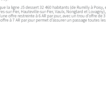
ue la ligne J5 dessert 32 460 habitants (de Rumilly à Poisy, 
res-sur-Fier, Hauteville-sur-Fier, Vaulx, Nonglard et Lovagny),
une offre restreinte à 6 AR par jour, avec un trou d’offre de 
offre à 7 AR par jour permet d’assurer un passage toutes le
d pas le mauvais traitement infligé par Rumilly Terre de Sa
rs qu’en même temps la ligne J4 reliant la gare de Rumilly à
par jour, soit une offre 50% plus importante que la ligne J5.
4 709 habitants (de Rumilly à Chavanod, en passant par Sale
 et Etercy), soit 31% de moins que la ligne J5.
la diminution de l’offre sur la ligne J5, nous approuvons en 
serte de la commune de Vaulx (1 080 habitants) à compter du 
itants de cette localité obtiennent enfin une desserte en t
tant de rejoindre Rumilly, Poisy ou Annecy. Le léger détou
5 ne saurait justifier la suppression de 15% de l’offre de la li
 presse
Écrivez-nous