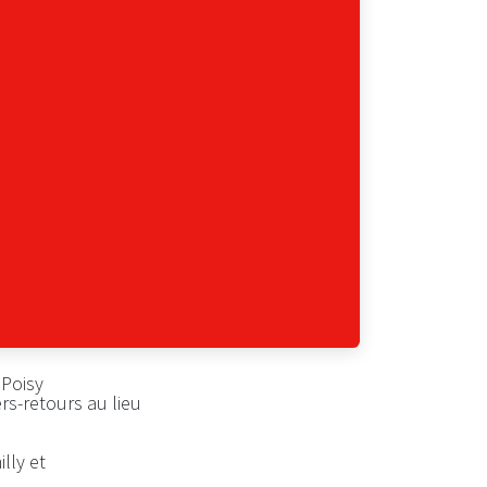
 Poisy
ers-retours au lieu
lly et