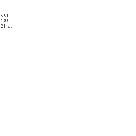
en
 qui
3h30.
s 2h au
voie
 Chavanod
 La
s,
revanche
2
ransport
r par
gne.