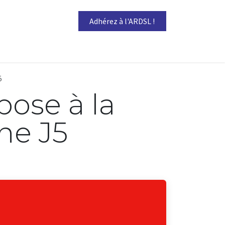
Adhérez à l'ARDSL !
5
pose à la
gne J5